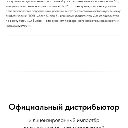
построена на десятилетиях безотказной работы минеральных масел серии GS,
которые стали эталоном для систем на R22. В то же время, компания успешно
адаптировалась к современным реалиям, выпустив высококачественную линейку
синтетических ПОЭ-масел Suniso SL для новых хладагентов. Для специалистов
по всему миру имя Suniso — это синоним проверенного качества, надежности и
предсказуемости.
Официальный дистрибьютор
и лицензированный импортёр
ведущих мировых производителей