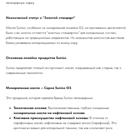
легендарную марку.
Иконический статус и "Золотой стандарт"
Масла Suniso, особенно их минеральная линейка GS, на протяжении десятилетий
были и во многом остаются "золотым стандартом" для холодильных систем,
работающих на традиционных хладагентах. Их знаменитая золотистая жестяная
банка узнаваема холодильщиками по всему миру.
Основные линейки продуктов Suniso
Suniso предлагает полный ассортимент масел, покрывающий как старые, так и
современные технологии.
Минеральные масла — Серия Suniso GS
Это продукция, которая сделала бренд Suniso легендарным.
Техническая основа:
Высококачественные, глубоко очищенные
минеральные масла на нафтеновой основе
.
Ключевое преимущество нафтеновой основы:
В отличие от
парафиновых масел, нафтеновые не содержат воска (парафинов). Это
критически важно для холодильной техники, так как исключает риск