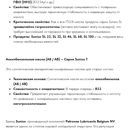
ГФО (HFO)
(R1234yf и др.).
Свойства:
Обеспечивают превосходную смешиваемость с полярными
хладагентами, высокую термическую стабильность и надежную защиту от
износа.
Критическое свойство:
Как и все ПОЭ-масла, продукты серии Suniso SL
чрезвычайно гигроскопичны
(активно впитывают влагу из воздуха), что
требует высочайшей осторожности при хранении и использовании.
Продукты:
Suniso SL 22, SL 32, SL 46, SL 68, SL 100
и т.д., покрывая весь
спектр необходимых вязкостей.
Алкилбензольные масла (АБ / AB) — Серия Suniso T
Это синтетическая альтернатива минеральным маслам для старых систем.
Техническая основа:
Синтетические масла на основе
алкилбензолов
(АБ / AB)
.
Совместимость с хладагентами:
В первую очередь с
R22
.
Свойства:
Предлагают улучшенную термическую стабильность и чистоту
по сравнению с минеральными маслами, при этом оставаясь
негигроскопичными
.
Бренд
Suniso
, производимый компанией
Petronas Lubricants Belgium NV
,
является одним из столпов мировой холодильной индустрии. Его репутация