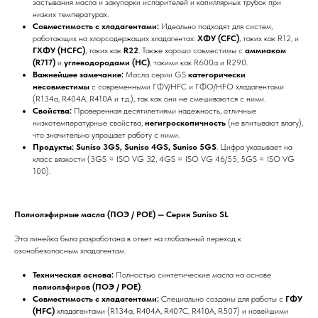
застывания масла и закупорки испарителей и капиллярных трубок при
низких температурах.
Совместимость с хладагентами:
Идеально подходят для систем,
работающих на хлорсодержащих хладагентах:
ХФУ (CFC)
, таких как R12, и
ГХФУ (HCFC)
, таких как
R22
. Также хорошо совместимы с
аммиаком
(R717)
и
углеводородами (HC)
, такими как R600a и R290.
Важнейшее замечание:
Масла серии GS
категорически
несовместимы
с современными ГФУ/HFC и ГФО/HFO хладагентами
(R134a, R404A, R410A и т.д.), так как они не смешиваются с ними.
Свойства:
Проверенная десятилетиями надежность, отличные
низкотемпературные свойства,
негигроскопичность
(не впитывают влагу),
что значительно упрощает работу с ними.
Продукты:
Suniso 3GS, Suniso 4GS, Suniso 5GS
. Цифра указывает на
класс вязкости (3GS ≈ ISO VG 32, 4GS ≈ ISO VG 46/55, 5GS ≈ ISO VG
100).
Полиолэфирные масла (ПОЭ / POE) — Серия Suniso SL
Эта линейка была разработана в ответ на глобальный переход к
озонобезопасным хладагентам.
Техническая основа:
Полностью синтетические масла на основе
полиолэфиров (ПОЭ / POE)
.
Совместимость с хладагентами:
Специально созданы для работы с
ГФУ
(HFC)
хладагентами (R134a, R404A, R407C, R410A, R507) и новейшими