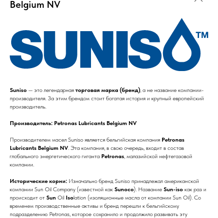
Belgium NV
Suniso
— это легендарная
торговая марка (бренд)
, а не название компании-
производителя. За этим брендом стоит богатая история и крупный европейский
производитель.
Производитель: Petronas Lubricants Belgium NV
Производителем масел Suniso является бельгийская компания
Petronas
Lubricants Belgium NV
. Эта компания, в свою очередь, входит в состав
глобального энергетического гиганта
Petronas
, малазийской нефтегазовой
компании.
Исторические корни:
Изначально бренд Suniso принадлежал американской
компании Sun Oil Company (известной как
Sunoco
). Название
Sun-iso
как раз и
происходит от
Sun
Oil
Iso
lation (изоляционные масла от компании Sun Oil). Со
временем производственные активы и бренд перешли к бельгийскому
подразделению Petronas, которое сохранило и продолжило развивать эту