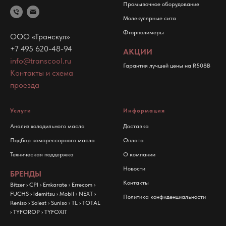
Промывочное оборудование
Молекулярные сита
Фторполимеры
ООО «Транскул»
+7 495 620-48-94
АКЦИИ
info@transcool.ru
Гарантия лучшей цены на R508B
Контакты и схема
проезда
Услуги
Информация
Анализ холодильного масла
Доставка
Подбор компрессорного масла
Оплата
Техническая поддержка
О компании
Новости
БРЕНДЫ
Контакты
Bitzer
›
CPI
›
Emkarate
›
Errecom
›
FUCHS
›
Idemitsu
›
Mobil
›
NEXT
›
Политика конфиденциальности
Reniso
›
Solest
›
Suniso
›
TL
›
TOTAL
›
TYFOROP
›
TYFOXIT