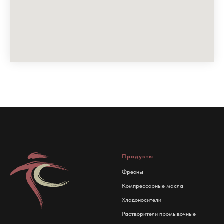
Продукты
Фреоны
Компрессорные масла
Хладоносители
Растворители промывочные