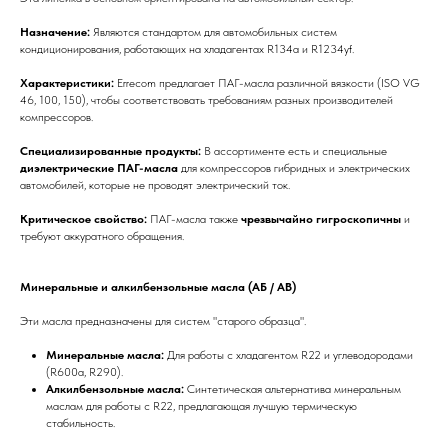
Назначение:
Являются стандартом для автомобильных систем
кондиционирования, работающих на хладагентах R134a и R1234yf.
Характеристики:
Errecom предлагает ПАГ-масла различной вязкости (ISO VG
46, 100, 150), чтобы соответствовать требованиям разных производителей
компрессоров.
Специализированные продукты:
В ассортименте есть и специальные
диэлектрические ПАГ-масла
для компрессоров гибридных и электрических
автомобилей, которые не проводят электрический ток.
Критическое свойство:
ПАГ-масла также
чрезвычайно гигроскопичны
и
требуют аккуратного обращения.
Минеральные и алкилбензольные масла (АБ / AB)
Эти масла предназначены для систем "старого образца".
Минеральные масла:
Для работы с хладагентом R22 и углеводородами
(R600a, R290).
Алкилбензольные масла:
Синтетическая альтернатива минеральным
маслам для работы с R22, предлагающая лучшую термическую
стабильность.