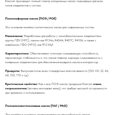
Errecom производит полный спектр холодильных масел, подходящих для всех
типов хладагентов и систем.
Полиолэфирные масла (ПОЭ / POE)
Это основная линейка синтетических масел для современных систем.
Назначение:
Разработаны для работы с озонобезопасными хладагентами
группы ГФУ (HFC), такими как R134a, R404A, R407C, R410A, а также с
новейшими ГФО (HFO), как R1234yf.
Характеристики:
Обеспечивают отличную смазывающую способность,
термическую стабильность и, что самое главное, хорошую смешиваемость с
полярными хладагентами для обеспечения возврата масла в компрессор.
Продукты:
Выпускаются во всех стандартных классах вязкости (ISO VG 32, 46,
68, 100, 170 и т.д.).
Критическое свойство:
Как и все ПОЭ-масла, продукция Errecom
очень
гигроскопична
(активно впитывает влагу), что требует высокой осторожности
при хранении и использовании.
Полиалкиленгликолевые масла (ПАГ / PAG)
Эта линейка в основном ориентирована на автомобильный сектор.