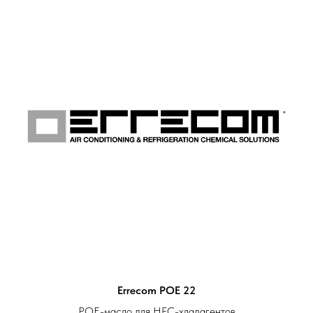
Errecom POE 22
POE-масло для HFC-хладагентов