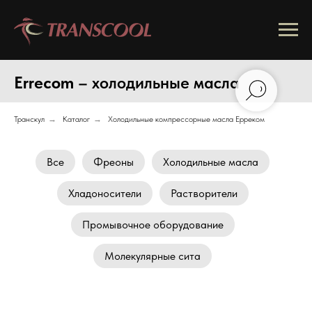
Errecom
– холодильные масла
Транскул
→
Каталог
→
Холодильные компрессорные масла Ерреком
Все
Фреоны
Холодильные масла
Хладоносители
Растворители
Промывочное оборудование
Молекулярные сита