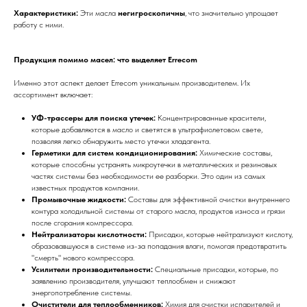
Характеристики:
Эти масла
негигроскопичны
, что значительно упрощает
работу с ними.
Продукция помимо масел: что выделяет Errecom
Именно этот аспект делает Errecom уникальным производителем. Их
ассортимент включает:
УФ-трассеры для поиска утечек:
Концентрированные красители,
которые добавляются в масло и светятся в ультрафиолетовом свете,
позволяя легко обнаружить место утечки хладагента.
Герметики для систем кондиционирования:
Химические составы,
которые способны устранять микроутечки в металлических и резиновых
частях системы без необходимости ее разборки. Это один из самых
известных продуктов компании.
Промывочные жидкости:
Составы для эффективной очистки внутреннего
контура холодильной системы от старого масла, продуктов износа и грязи
после сгорания компрессора.
Нейтрализаторы кислотности:
Присадки, которые нейтрализуют кислоту,
образовавшуюся в системе из-за попадания влаги, помогая предотвратить
"смерть" нового компрессора.
Усилители производительности:
Специальные присадки, которые, по
заявлению производителя, улучшают теплообмен и снижают
энергопотребление системы.
Очистители для теплообменников:
Химия для очистки испарителей и