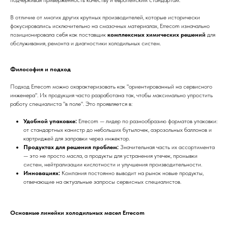
подчеркивая приверженность качеству и европейским стандартам.
В отличие от многих других крупных производителей, которые исторически
фокусировались исключительно на смазочных материалах, Errecom изначально
позиционировала себя как поставщик
комплексных химических решений
для
обслуживания, ремонта и диагностики холодильных систем.
Философия и подход
Подход Errecom можно охарактеризовать как "ориентированный на сервисного
инженера". Их продукция часто разработана так, чтобы максимально упростить
работу специалиста "в поле". Это проявляется в:
Удобной упаковке:
Errecom — лидер по разнообразию форматов упаковки:
от стандартных канистр до небольших бутылочек, аэрозольных баллонов и
картриджей для заправки через инжектор.
Продуктах для решения проблем:
Значительная часть их ассортимента
— это не просто масла, а продукты для устранения утечек, промывки
систем, нейтрализации кислотности и улучшения производительности.
Инновациях:
Компания постоянно выводит на рынок новые продукты,
отвечающие на актуальные запросы сервисных специалистов.
Основные линейки холодильных масел Errecom